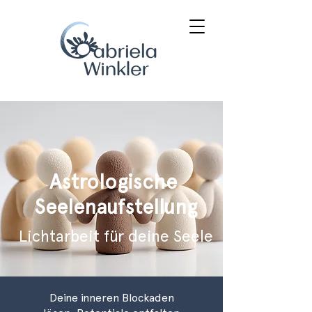
Astrologische
Seelenaufstellung
Lichtarbeit für deine Seele
Deine inneren Blockaden