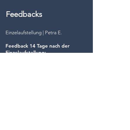
Feedbacks
Einzelaufstellung | Petra E.
Feedback 14 Tage nach der
Einzelaufstellung:
Was ich definitiv festgestellt habe:
eine große, tiefe innere Ruhe hat sich
eingestellt. Eine Gelassenheit Dinge
anzugehen, nicht in Stress ausarten.
Bin viel tiefer bei mir angekommen.
Der Umgang auch mit meinem Mann
hat sich in eine sehr weiche Energie
umgewandelt. Besonders war aber
auch, dass ich mehr über mein Inneres
oder was ich wahrnehme,